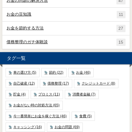
お金の問題の解決方法
47
お金の豆知識
11
お金を節約する方法
27
債務整理のガチ体験談
15
タグ一覧
車の選び方
(5)
節約
(22)
お金
(46)
自己破産
(12)
債務整理
(17)
クレジットカード
(8)
貯金
(4)
プロミス
(11)
消費者金融
(7)
お金がない時の対処方法
(65)
今一番簡単にお金を稼ぐ方法
(46)
食費
(5)
キャッシング
(16)
お金の問題
(69)