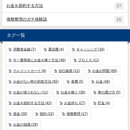
お金を節約する方法
27
債務整理のガチ体験談
15
タグ一覧
消費者金融
(7)
通信費
(4)
キャッシング
(16)
今一番簡単にお金を稼ぐ方法
(46)
プロミス
(11)
クレジットカード
(8)
自己破産
(12)
お金の問題
(69)
お金がない時の対処方法
(65)
食費
(5)
お金
(46)
お金が借りれない
(11)
お金を稼ぐ
(38)
車の選び方
(5)
お金を節約する方法
(42)
お金持ち
(27)
貯金
(4)
借金
(20)
節約
(22)
債務整理
(17)
お金の知識
(29)