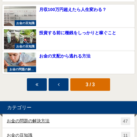
月収100万円超えたら人生変わる？
お金の豆知識
投資する前に種銭をしっかりと稼ぐこと
お金の豆知識
お金の支配から逃れる方法
お金の問題の解決
方法
3 / 3
カテゴリー
お金の問題の解決方法
47
お金の豆知識
11