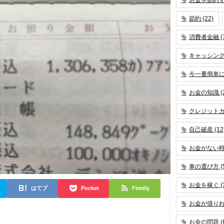
節約
(22)
消費者金融
(
キャッシン
今一番簡単
お金の知識
(
クレジット
自己破産
(12
お金がない
車の選び方
(
お金を稼ぐ
(
はてブ
Pocket
Feedly
お金が借り
】
お金の問題
(