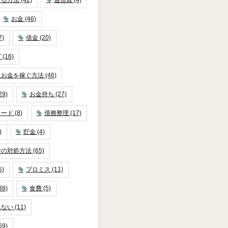
お金
(46)
7)
借金
(20)
グ
(16)
にお金を稼ぐ方法
(46)
29)
お金持ち
(27)
カード
(8)
債務整理
(17)
)
貯金
(4)
時の対処方法
(65)
5)
プロミス
(11)
38)
食費
(5)
れない
(11)
69)