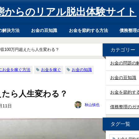
態からのリアル脱出体験サイト
の解決方法
お金の豆知識
お金を節約する方法
債務整理
カテゴリー
収100万円超えたら人生変わる？
お金の問題の
にお金を稼ぐ方法
お金を稼ぐ
お金の知識
お金の豆知識
超えたら人生変わる？
お金を節約す
秋山慎也
月11日
債務整理のガ
タグ一覧
お金を節約