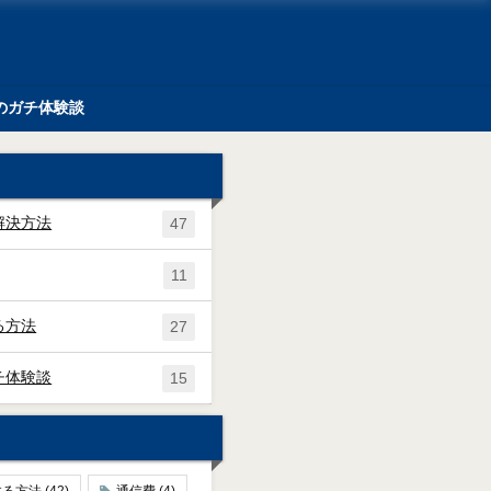
のガチ体験談
解決方法
47
11
る方法
27
チ体験談
15
する方法
(42)
通信費
(4)