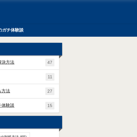
のガチ体験談
解決方法
47
11
る方法
27
チ体験談
15
時の対処方法
(65)