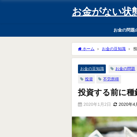
お金がない状
お金の問題
ホーム
お金の豆知識
お金の豆知識
お金の問題
投資
不労所得
投資する前に種
2020年1月2日
2020年4