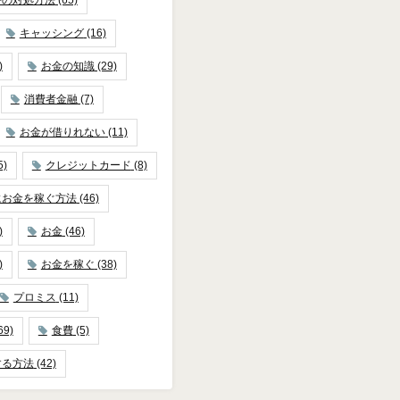
キャッシング
(16)
)
お金の知識
(29)
消費者金融
(7)
お金が借りれない
(11)
5)
クレジットカード
(8)
にお金を稼ぐ方法
(46)
)
お金
(46)
)
お金を稼ぐ
(38)
プロミス
(11)
69)
食費
(5)
する方法
(42)