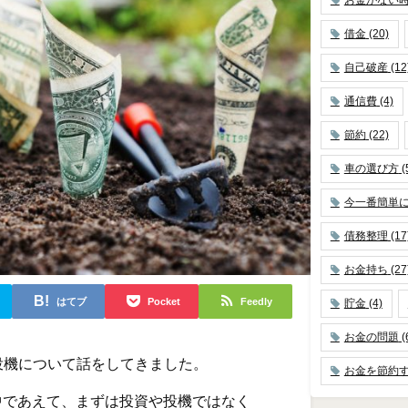
借金
(20)
自己破産
(12
通信費
(4)
節約
(22)
車の選び方
(
今一番簡単
債務整理
(17
お金持ち
(27
はてブ
Pocket
Feedly
貯金
(4)
お金の問題
(
投機について話をしてきました。
お金を節約
中であえて、まずは投資や投機ではなく