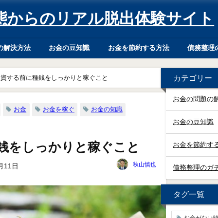
態からのリアル脱出体験サイト
の解決方法
お金の豆知識
お金を節約する方法
債務整理
カテゴリー
投資する前に種銭をしっかりと稼ぐこと
お金の問題の
お金
お金を稼ぐ
お金の知識
お金の豆知識
銭をしっかりと稼ぐこと
お金を節約す
秋山慎也
月11日
債務整理のガ
タグ一覧
お金がない