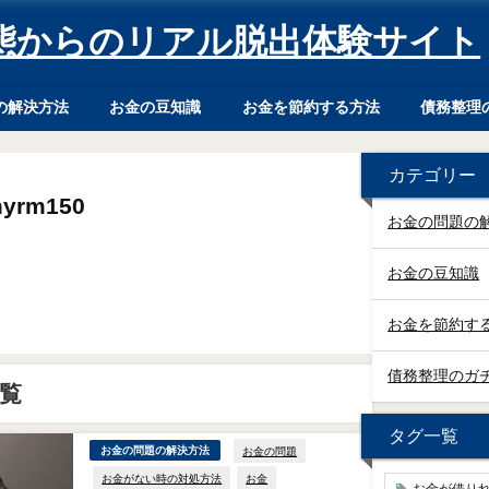
態からのリアル脱出体験サイト
の解決方法
お金の豆知識
お金を節約する方法
債務整理
カテゴリー
yrm150
お金の問題の
お金の豆知識
お金を節約す
債務整理のガ
一覧
タグ一覧
お金の問題
お金の問題の解決方法
お金がない時の対処方法
お金
お金が借り