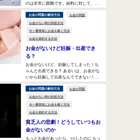
のは非常に困難です。給料に対して、最
低限必要な出費がほとんどを締める場
お金の問題
お金の問題の解決方法
合、ほとんど貯金を...
お金がない時の対処方法
今一番簡単にお金を稼ぐ方法
お金を節約する方法
お金がないけど妊娠・出産でき
る？
お金がないけど、妊娠してしまった！ち
ゃんと出産できる？ あるいは、お金がな
いから妊娠して出産なんてできない！あ
るいは、お金がないことを理由に、妊娠
お金の問題
お金の問題の解決方法
したり出産した...
お金がない時の対処方法
今一番簡単にお金を稼ぐ方法
お金を節約する方法
貧乏人の悲劇！どうしていつもお
金がないのか
もっとお金があったら、○○したのに もっ