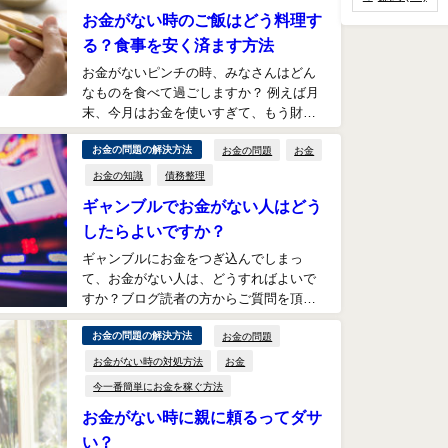
お金がない時のご飯はどう料理す
る？食事を安く済ます方法
お金がないピンチの時、みなさんはどん
なものを食べて過ごしますか？ 例えば月
末、今月はお金を使いすぎて、もう財布
の中に残金はわずか、、、そんな時にど
お金の問題
お金
お金の問題の解決方法
んな料理をして...
お金の知識
債務整理
ギャンブルでお金がない人はどう
したらよいですか？
ギャンブルにお金をつぎ込んでしまっ
て、お金がない人は、どうすればよいで
すか？ブログ読者の方からご質問を頂き
ましたので、回答させて頂きます。 ギャ
お金の問題
お金の問題の解決方法
ンブルでお金が...
お金がない時の対処方法
お金
今一番簡単にお金を稼ぐ方法
お金がない時に親に頼るってダサ
い？