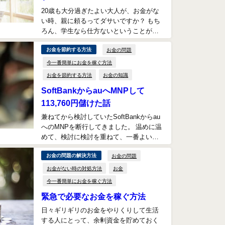
20歳も大分過ぎたよい大人が、お金がな
い時、親に頼るってダサいですか？ もち
ろん、学生なら仕方ないということがで
きると思いますが、社会人だったらどう
お金の問題
お金を節約する方法
ですか？ 2...
今一番簡単にお金を稼ぐ方法
お金を節約する方法
お金の知識
SoftBankからauへMNPして
113,760円儲けた話
兼ねてから検討していたSoftBankからau
へのMNPを断行してきました。 温めに温
めて、検討に検討を重ねて、一番よい形
でMNPするのを狙っていましたが、現
お金の問題
お金の問題の解決方法
段...
お金がない時の対処方法
お金
今一番簡単にお金を稼ぐ方法
緊急で必要なお金を稼ぐ方法
日々ギリギリのお金をやりくりして生活
する人にとって、余剰資金を貯めておく