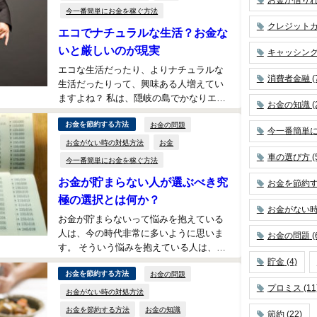
今一番簡単にお金を稼ぐ方法
クレジット
エコでナチュラルな生活？お金な
いと厳しいのが現実
キャッシン
エコな生活だったり、よりナチュラルな
消費者金融
(
生活だったりって、興味ある人増えてい
ますよね？ 私は、隠岐の島でかなりエコ
お金の知識
(
でナチュラルな生活をしていると自負し
お金の問題
お金を節約する方法
ているのですが...
今一番簡単
お金がない時の対処方法
お金
車の選び方
(
今一番簡単にお金を稼ぐ方法
お金が貯まらない人が選ぶべき究
お金を節約
極の選択とは何か？
お金がない
お金が貯まらないって悩みを抱えている
人は、今の時代非常に多いように思いま
お金の問題
(
す。 そういう悩みを抱えている人は、お
金を貯めないといけないと思っているの
貯金
(4)
お金の問題
お金を節約する方法
に、貯金できな...
プロミス
(11
お金がない時の対処方法
お金を節約する方法
お金の知識
節約
(22)