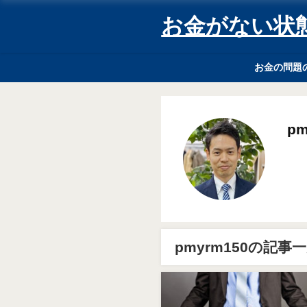
お金がない状
お金の問題
pm
pmyrm150の記事