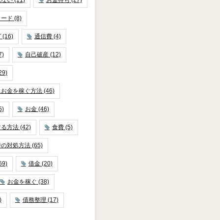
カード
(8)
グ
(16)
通信費
(4)
7)
自己破産
(12)
29)
にお金を稼ぐ方法
(46)
5)
お金
(46)
する方法
(42)
食費
(5)
時の対処方法
(65)
69)
借金
(20)
お金を稼ぐ
(38)
)
債務整理
(17)