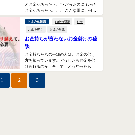
とお金があったら、××だったのに もっと
お金があったら、、、 こんな風に、何で
もお金が行動を制限しているように感じ
お金の問題
お金
お金の豆知識
ている...
お金を稼ぐ
お金の知識
お金持ちが言わないお金儲けの秘
訣
お金持ちたちの一部の人は、お金の儲け
方を知っています。どうしたらお金を儲
けられるのか、そして、どうやったらお
金持ちになれるかを知っているのです。
考えてみたら当...
1
2
3
知識
お金を節約する方法
債務整理のガチ体験談
お金がない状態からのリアル脱出体験サ