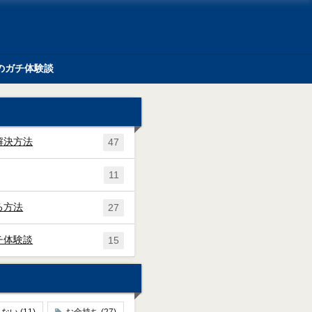
のガチ体験談
解決方法
47
11
る方法
27
チ体験談
15
れない
(11)
お金持ち
(27)