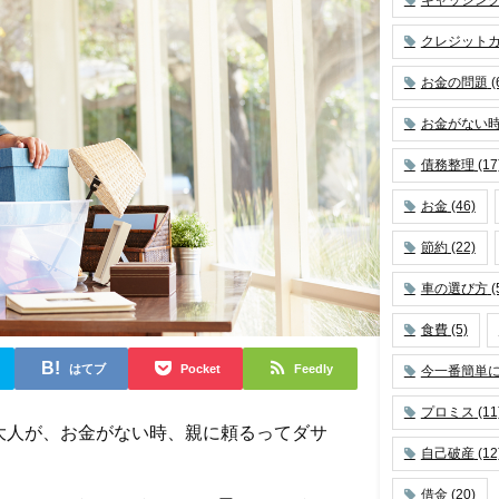
クレジット
お金の問題
(
お金がない
債務整理
(17
お金
(46)
節約
(22)
車の選び方
(
食費
(5)
はてブ
Pocket
Feedly
今一番簡単
プロミス
(11
大人が、お金がない時、親に頼るってダサ
自己破産
(12
借金
(20)