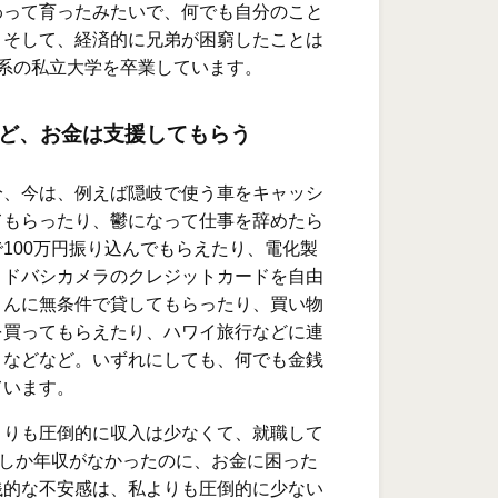
わって育ったみたいで、何でも自分のこと
。そして、経済的に兄弟が困窮したことは
理系の私立大学を卒業しています。
ど、お金は支援してもらう
分、今は、例えば隠岐で使う車をキャッシ
てもらったり、鬱になって仕事を辞めたら
100万円振り込んでもらえたり、電化製
ヨドバシカメラのクレジットカードを自由
さんに無条件で貸してもらったり、買い物
を買ってもらえたり、ハワイ旅行などに連
、などなど。いずれにしても、何でも金銭
ています。
よりも圧倒的に収入は少なくて、就職して
らしか年収がなかったのに、お金に困った
銭的な不安感は、私よりも圧倒的に少ない