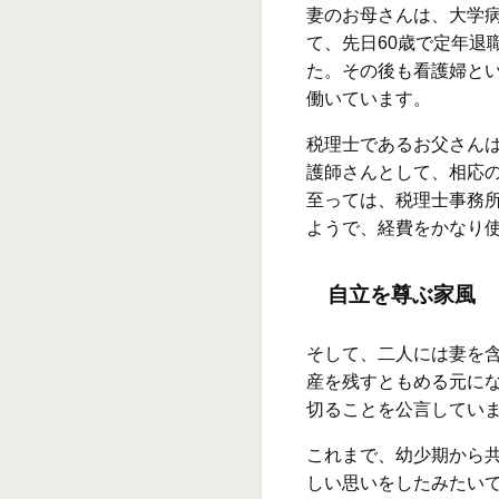
妻のお母さんは、大学病
て、先日60歳で定年退
た。その後も看護婦と
働いています。
税理士であるお父さん
護師さんとして、相応
至っては、税理士事務
ようで、経費をかなり
自立を尊ぶ家風
そして、二人には妻を
産を残すともめる元に
切ることを公言してい
これまで、幼少期から
しい思いをしたみたい