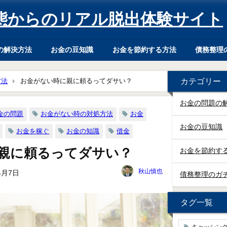
態からのリアル脱出体験サイト
の解決方法
お金の豆知識
お金を節約する方法
債務整理
カテゴリー
方法
お金がない時に親に頼るってダサい？
お金の問題の
金の問題
お金がない時の対処方法
お金
お金の豆知識
お金を稼ぐ
お金の知識
借金
親に頼るってダサい？
お金を節約す
秋山慎也
4月7日
債務整理のガ
タグ一覧
キャッシン