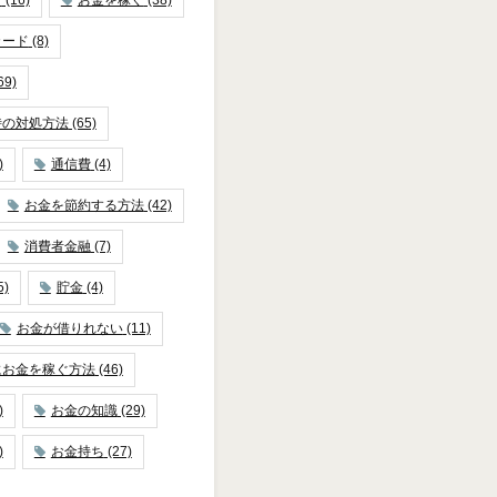
カード
(8)
69)
時の対処方法
(65)
)
通信費
(4)
お金を節約する方法
(42)
消費者金融
(7)
5)
貯金
(4)
お金が借りれない
(11)
にお金を稼ぐ方法
(46)
)
お金の知識
(29)
)
お金持ち
(27)