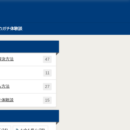
のガチ体験談
解決方法
47
11
る方法
27
チ体験談
15
グ
(16)
お金を稼ぐ
(38)