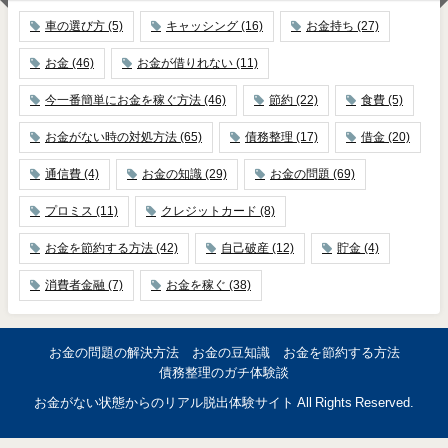
車の選び方
(5)
キャッシング
(16)
お金持ち
(27)
お金
(46)
お金が借りれない
(11)
今一番簡単にお金を稼ぐ方法
(46)
節約
(22)
食費
(5)
お金がない時の対処方法
(65)
債務整理
(17)
借金
(20)
通信費
(4)
お金の知識
(29)
お金の問題
(69)
プロミス
(11)
クレジットカード
(8)
お金を節約する方法
(42)
自己破産
(12)
貯金
(4)
消費者金融
(7)
お金を稼ぐ
(38)
お金の問題の解決方法
お金の豆知識
お金を節約する方法
債務整理のガチ体験談
お金がない状態からのリアル脱出体験サイト All Rights Reserved.