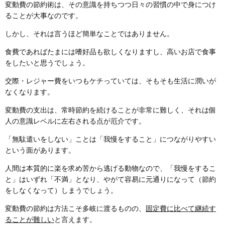
変動費の節約術は、その意識を持ちつつ日々の習慣の中で身につけ
ることが大事なのです。
しかし、それは言うほど簡単なことではありません。
食費であればたまには嗜好品も欲しくなりますし、高いお店で食事
をしたいと思うでしょう。
交際・レジャー費をいつもケチっていては、そもそも生活に潤いが
なくなります。
変動費の支出は、常時節約を続けることが非常に難しく、それは個
人の意識レベルに左右される点が厄介です。
「無駄遣いをしない」ことは「我慢をすること」につながりやすい
という面があります。
人間は本質的に楽を求め苦から逃げる動物なので、「我慢をするこ
と」はいずれ「不満」となり、やがて容易に元通りになって（節約
をしなくなって）しまうでしょう。
変動費の節約は方法こそ多岐に渡るものの、
固定費に比べて継続す
ることが難しい
と言えます。