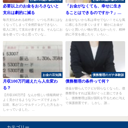
必要以上のお金をおろさないと
「お金がなくても、幸せに生き
支出は劇的に減る
ることはできるのですか？」→
ハイ可能です、具体的に解説し
毎月支払われる給料が、いつも月末にはな
お金がないから私は幸せでない！そんな風
くなってしまって全然貯金ができない。
に感じる方が多くいます！ 確かにお金が
ます
収入に対して支出が多すぎる。そんなにお
ないと買いたい物が買えなかったり、精神
金を使っていると思っていな...
的に不安を感じたり、いろい...
お金の豆知識
債務整理のガチ体験談
月収100万円超えたら人生変わ
債務整理の条件って何？
る？
借金が膨らんでクビが回らなくなった。債
務整理をすれば返済がぐっと楽にできる
【月収100万円】 なんか怪しい情報商材で
し、債務整理は国が国民を守るために与え
よく見かけるようなフレーズですよね？
て保護措置です。 しかし、誰...
以前、私がコンサルティングした方もおっ
しゃっていました。 ...
カテゴリー