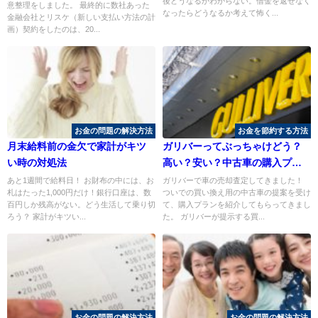
後どうなるかわからない。借金を返せなく
意整理をしました。 最終的に数社あった
なったらどうなるか考えて怖く...
金融会社とリスケ（新しい支払い方法の計
画）契約をしたのは、20...
お金の問題の解決方法
お金を節約する方法
月末給料前の金欠で家計がキツ
ガリバーってぶっちゃけどう？
い時の対処法
高い？安い？中古車の購入プラ
ンの提案と買い取り査定をして
あと1週間で給料日！ お財布の中には、お
ガリバーで車の売却査定してきました！
札はたった1,000円だけ！銀行口座は、数
ついでの買い換え用の中古車の提案を受け
もらった本音
百円しか残高がない。どう生活して乗り切
て、購入プランを紹介してもらってきまし
ろう？ 家計がキツい...
た。 ガリバーが提示する買...
お金の問題の解決方法
お金の問題の解決方法