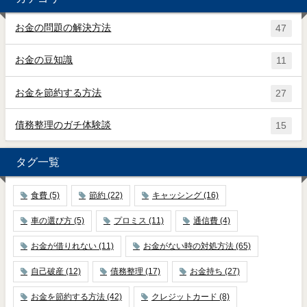
お金の問題の解決方法
47
お金の豆知識
11
お金を節約する方法
27
債務整理のガチ体験談
15
タグ一覧
食費
(5)
節約
(22)
キャッシング
(16)
車の選び方
(5)
プロミス
(11)
通信費
(4)
お金が借りれない
(11)
お金がない時の対処方法
(65)
自己破産
(12)
債務整理
(17)
お金持ち
(27)
お金を節約する方法
(42)
クレジットカード
(8)