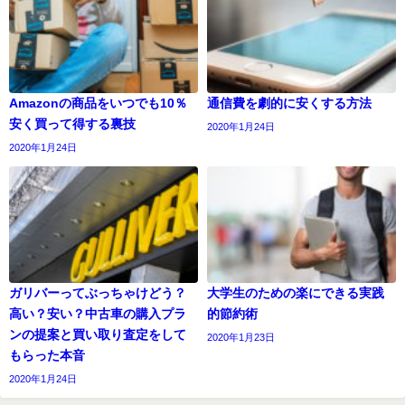
Amazonの商品をいつでも10％
通信費を劇的に安くする方法
安く買って得する裏技
2020年1月24日
2020年1月24日
ガリバーってぶっちゃけどう？
大学生のための楽にできる実践
高い？安い？中古車の購入プラ
的節約術
ンの提案と買い取り査定をして
2020年1月23日
もらった本音
2020年1月24日