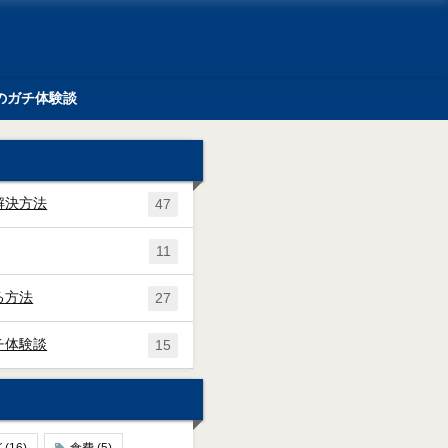
のガチ体験談
解決方法
47
11
る方法
27
チ体験談
15
グ
(16)
食費
(5)