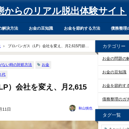
態からのリアル脱出体験サイト
の解決方法
お金の豆知識
お金を節約する方法
債務整理
カテゴリー
法
プロパンガス（LP）会社を変え、月2,615円節約
お金の問題の
がない時の対処方法
お金
お金の豆知識
ス代
P）会社を変え、月2,615
お金を節約す
債務整理のガ
秋山慎也
月11日
タグ一覧
キャッシン