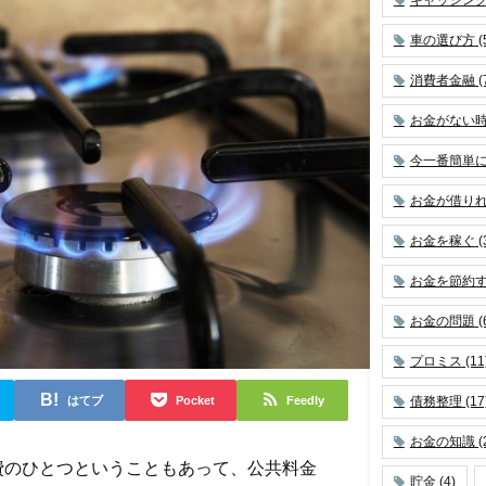
車の選び方
(
消費者金融
(
お金がない
今一番簡単
お金が借り
お金を稼ぐ
(
お金を節約
お金の問題
(
プロミス
(11
はてブ
Pocket
Feedly
債務整理
(17
お金の知識
(
費のひとつということもあって、公共料金
貯金
(4)