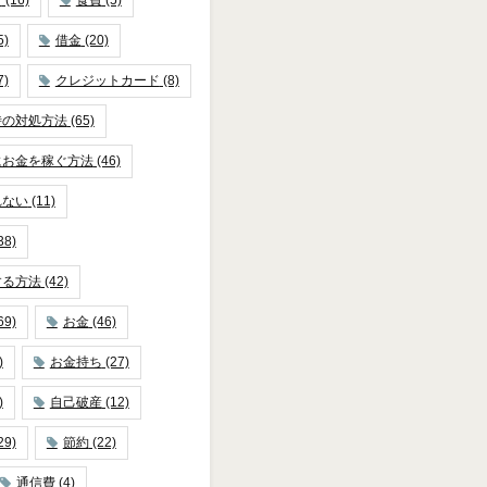
5)
借金
(20)
7)
クレジットカード
(8)
時の対処方法
(65)
にお金を稼ぐ方法
(46)
れない
(11)
38)
する方法
(42)
69)
お金
(46)
)
お金持ち
(27)
)
自己破産
(12)
29)
節約
(22)
通信費
(4)