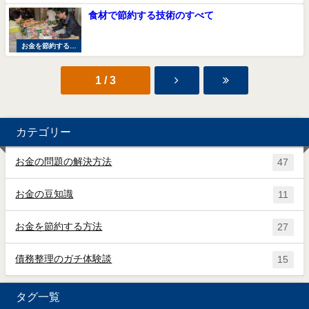
法
食材で節約する技術のすべて
お金を節約する方
法
1 / 3
カテゴリー
お金の問題の解決方法
47
お金の豆知識
11
お金を節約する方法
27
債務整理のガチ体験談
15
タグ一覧