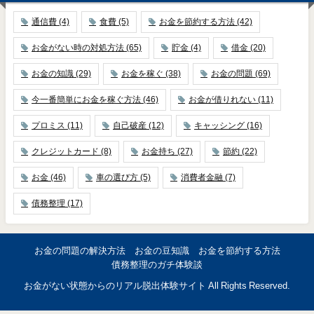
通信費
(4)
食費
(5)
お金を節約する方法
(42)
お金がない時の対処方法
(65)
貯金
(4)
借金
(20)
お金の知識
(29)
お金を稼ぐ
(38)
お金の問題
(69)
今一番簡単にお金を稼ぐ方法
(46)
お金が借りれない
(11)
プロミス
(11)
自己破産
(12)
キャッシング
(16)
クレジットカード
(8)
お金持ち
(27)
節約
(22)
お金
(46)
車の選び方
(5)
消費者金融
(7)
債務整理
(17)
お金の問題の解決方法
お金の豆知識
お金を節約する方法
債務整理のガチ体験談
お金がない状態からのリアル脱出体験サイト All Rights Reserved.