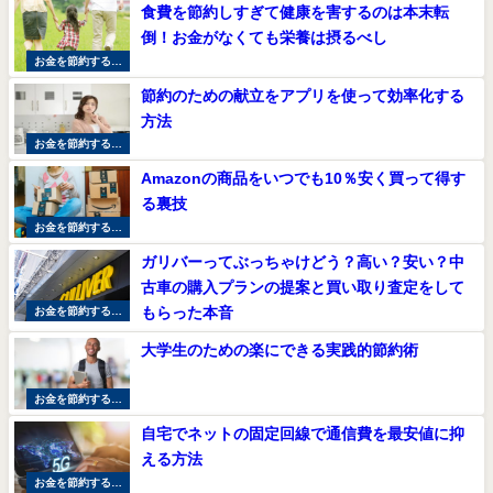
食費を節約しすぎて健康を害するのは本末転
倒！お金がなくても栄養は摂るべし
お金を節約する方
法
節約のための献立をアプリを使って効率化する
方法
お金を節約する方
法
Amazonの商品をいつでも10％安く買って得す
る裏技
お金を節約する方
法
ガリバーってぶっちゃけどう？高い？安い？中
古車の購入プランの提案と買い取り査定をして
もらった本音
お金を節約する方
法
大学生のための楽にできる実践的節約術
お金を節約する方
法
自宅でネットの固定回線で通信費を最安値に抑
える方法
お金を節約する方