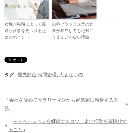
女性が転職によって最
自称ブラック企業の社
適な仕事を見つけるた
畜が独立しても絶対に
めのポイント
うまくいかない理由
タグ :
優先順位.時間管理
,
大切なもの
「
会社を辞めてサラリーマンから起業家に転身する方
法
」
「
モチベーションを継続するコツ｜よい行動を習慣化す
ること
」