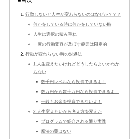
■目次
行動しないと人生が変わらないのはなぜか？？？
何かをしている時は何かをしていない時
人生は選択の積み重ね
一度の行動変容が及ぼす範囲は限定的
行動が変わらない時の対処法
1.人生変えたいけれどどうしたらよいかわか
らない
数千円レベルなら投資できるよ！
数万円から数十万円なら投資できるよ！
一銭もお金を投資できないよ！
2.人生変えたいから考え方を変えた
プログラムで紹介される通り実践
魔法の薬はない